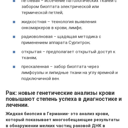
петлевая – иссечение патологических тканей с
забором биоптата электрической или
термической петлей;
жидкостная – технология выявления
онкомаркеров в крови, лимфе;
радиоволновая – щадящая методика с
применением аппарата Сургитрон;
открытая – предполагает открытый доступ к
тканям;
прескаленная – забор биоптата через
лимфоузлы и липидные ткани на углу яремной и
подключичной вен.
Рак: новые генетические анализы крови
повышают степень успеха в диагностике и
лечении.
Жидкая биопсия в Германии- это анализ крови,
который показывает многообещающие результаты
в обнаружении мелких частиц раковой ДНК в