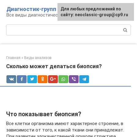
Перейти
Диагностик-групп
Для любых предложений по
к
Все виды диагностических манипуляций
сайту: neoclassic-group@cp9.ru
контенту
Поиск:
Главная
»
Виды анализов
Сколько может делаться биопсия?
Что показывает биопсия?
Все клетки организма имеют характерное строение, в
зависимости от того, к какой ткани они принадлежат.
При развитии злокачественной опухоли структура