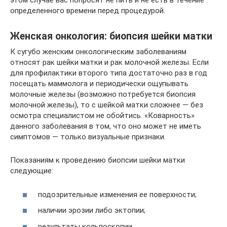
этом случае вас попросят не пить и не есть в течение
определенного времени перед процедурой.
Женская онкология: биопсия шейки матки
К сугубо женским онкологическим заболеваниям
относят рак шейки матки и рак молочной железы. Если
для профилактики второго типа достаточно раз в год
посещать маммолога и периодически ощупывать
молочные железы (возможно потребуется биопсия
молочной железы), то с шейкой матки сложнее — без
осмотра специалистом не обойтись. «Коварность»
данного заболевания в том, что оно может не иметь
симптомов — только визуальные признаки.
Показаниям к проведению биопсии шейки матки
следующие:
подозрительные изменения ее поверхности;
наличии эрозии либо эктопии;
результаты кольпоскопии.