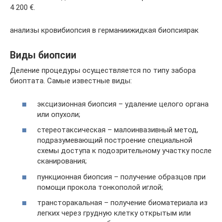
4 200 €.
анализы кровибиопсия в германиижидкая биопсиярак
Виды биопсии
Деление процедуры осуществляется по типу забора
биоптата. Самые известные виды:
эксцизионная биопсия – удаление целого органа
или опухоли;
стереотаксическая – малоинвазивный метод,
подразумевающий построение специальной
схемы доступа к подозрительному участку после
сканирования;
пункционная биопсия – получение образцов при
помощи прокола тонкополой иглой;
трансторакальная – получение биоматериала из
легких через грудную клетку открытым или