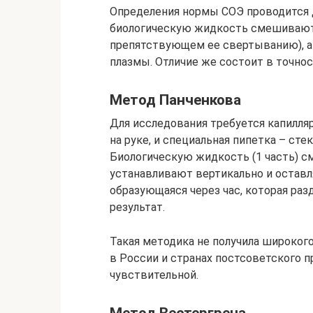
Определения нормы СОЭ проводится д
биологическую жидкость смешивают 
препятствующем ее свертыванию), а 
плазмы. Отличие же состоит в точно
Метод Панченкова
Для исследования требуется капилля
на руке, и специальная пипетка – стек
Биологическую жидкость (1 часть) см
устанавливают вертикально и оставля
образующаяся через час, которая раз
результат.
Такая методика не получила широкого
в России и странах постсоветского пр
чувствительной.
Метод Вестергрена