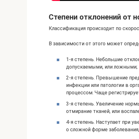
Cтепени отклонений от 
Классификация происходит по скорос
В зависимости от этого может опреде
1-я степень. Небольшие откло
допускаемыми, или ложными;
2-я степень. Превышение пред
инфекции или патологии в ор
процессом. Чаще регистрирует
3-я степень. Увеличение норм
отмирание тканей, или воспал
4-я степень. Наступает при ув
о сложной форме заболевания,