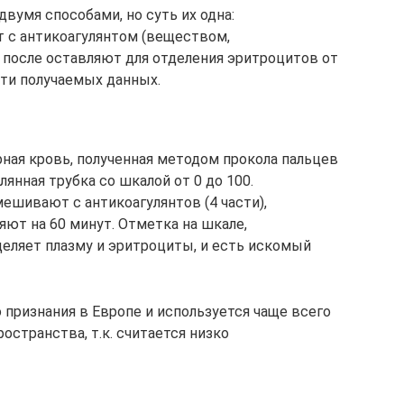
вумя способами, но суть их одна:
с антикоагулянтом (веществом,
после оставляют для отделения эритроцитов от
сти получаемых данных.
рная кровь, полученная методом прокола пальцев
лянная трубка со шкалой от 0 до 100.
ешивают с антикоагулянтов (4 части),
ют на 60 минут. Отметка на шкале,
деляет плазму и эритроциты, и есть искомый
 признания в Европе и используется чаще всего
остранства, т.к. считается низко