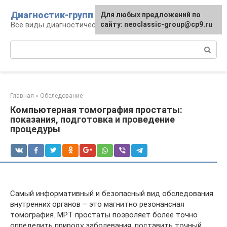
Перейти
Диагностик-групп
Для любых предложений по
к
Все виды диагностических манипуляций
сайту: neoclassic-group@cp9.ru
контенту
Поиск:
Главная
»
Обследование
Компьютерная томография простаты:
показания, подготовка и проведение
процедуры
Самый информативный и безопасный вид обследования
внутренних органов – это магнитно резонансная
томография. МРТ простаты позволяет более точно
определить природу заболевания, поставить точный