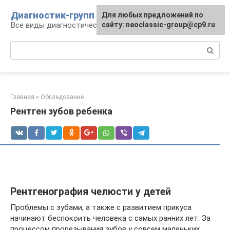
Перейти
Диагностик-групп
Для любых предложений по
к
Все виды диагностических манипуляций
сайту: neoclassic-group@cp9.ru
контенту
Поиск:
Главная
»
Обследование
Рентген зубов ребенка
Рентгенография челюсти у детей
Проблемы с зубами, а также с развитием прикуса
начинают беспокоить человека с самых ранних лет. За
процессом прорезывания зубов у совсем маленьких