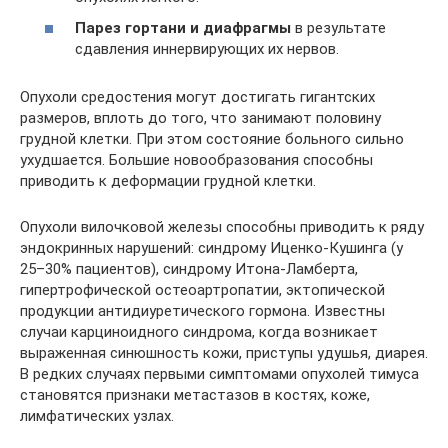
Парез гортани и диафрагмы
в результате
сдавления иннервирующих их нервов.
Опухоли средостения могут достигать гигантских
размеров, вплоть до того, что занимают половину
грудной клетки. При этом состояние больного сильно
ухудшается. Большие новообразования способны
приводить к деформации грудной клетки.
Опухоли вилочковой железы способны приводить к ряду
эндокринных нарушений: синдрому Иценко-Кушинга (у
25–30% пациентов), синдрому Итона-Ламберта,
гипертрофической остеоартропатии, эктопической
продукции антидиуретического гормона. Известны
случаи карциноидного синдрома, когда возникает
выраженная синюшность кожи, приступы удушья, диарея.
В редких случаях первыми симптомами опухолей тимуса
становятся признаки метастазов в костях, коже,
лимфатических узлах.