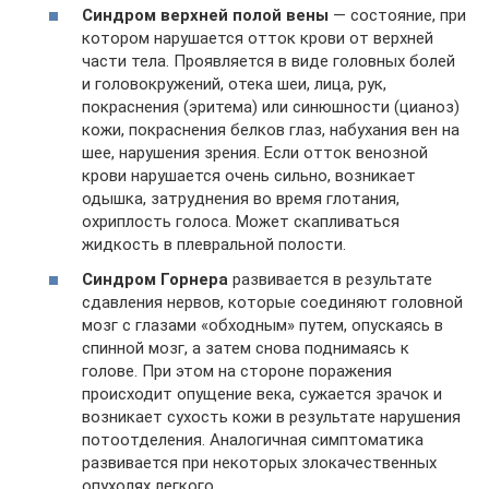
Синдром верхней полой вены
— состояние, при
котором нарушается отток крови от верхней
части тела. Проявляется в виде головных болей
и головокружений, отека шеи, лица, рук,
покраснения (эритема) или синюшности (цианоз)
кожи, покраснения белков глаз, набухания вен на
шее, нарушения зрения. Если отток венозной
крови нарушается очень сильно, возникает
одышка, затруднения во время глотания,
охриплость голоса. Может скапливаться
жидкость в плевральной полости.
Синдром Горнера
развивается в результате
сдавления нервов, которые соединяют головной
мозг с глазами «обходным» путем, опускаясь в
спинной мозг, а затем снова поднимаясь к
голове. При этом на стороне поражения
происходит опущение века, сужается зрачок и
возникает сухость кожи в результате нарушения
потоотделения. Аналогичная симптоматика
развивается при некоторых злокачественных
опухолях легкого.