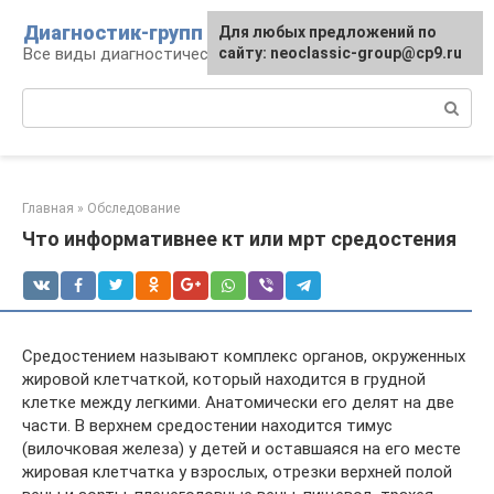
Перейти
Диагностик-групп
Для любых предложений по
к
Все виды диагностических манипуляций
сайту: neoclassic-group@cp9.ru
контенту
Поиск:
Главная
»
Обследование
Что информативнее кт или мрт средостения
Средостением называют комплекс органов, окруженных
жировой клетчаткой, который находится в грудной
клетке между легкими. Анатомически его делят на две
части. В верхнем средостении находится тимус
(вилочковая железа) у детей и оставшаяся на его месте
жировая клетчатка у взрослых, отрезки верхней полой