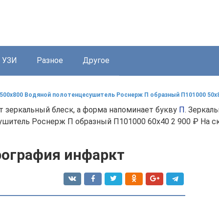
УЗИ
Разное
Другое
500x800 Водяной полотенцесушитель Роснерж П образный П101000 50x8
 зеркальный блеск, а форма напоминает букву
П
. Зеркал
шитель Роснерж П образный П101000 60x40 2 900 ₽ На ск
рография инфаркт