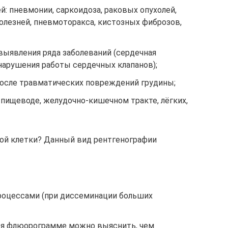
й: пневмонии, саркоидоза, раковых опухолей,
олезней, пневмоторакса, кистозных фиброзов,
ыявления ряда заболеваний (сердечная
нарушения работы сердечных клапанов);
после травматических повреждений грудины;
пищеводе, желудочно-кишечном тракте, лёгких,
ой клетки? Данный вид рентгенографии
роцессами (при диссеминации больших
аря флюорограмме можно выяснить, чем