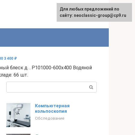
Для любых предложений по
сайту: neoclassic-group@cp9.ru
0 3 400 ₽
ьный блеск д. . P101000-600x400 Водяной
ладе: 66 шт.
Поиск:
Компьютерная
кольпоскопия
Обследование