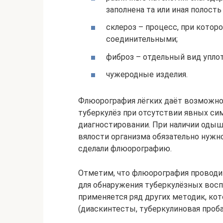
заполнена та или иная полость 
склероз – процесс, при кото
соединительными;
фиброз – отдельный вид уплот
чужеродные изделия.
Флюорография лёгких даёт возможно
туберкулёз при отсутствии явных си
диагностировании. При наличии одыш
вялости организма обязательно нужно
сделали флюорографию.
Отметим, что флюорография проводит
для обнаружения туберкулёзных восп
применяется ряд других методик, ко
(диаскинтесты, туберкулиновая проба