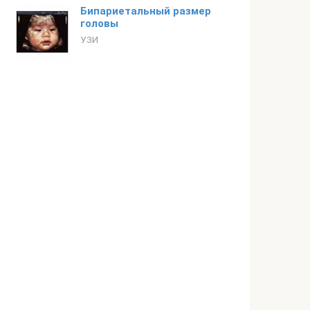
Бипариетальный размер
головы
УЗИ