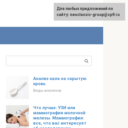
Для любых предложений по
сайту: neoclassic-group@cp9.ru
Поиск:
Анализ кала на скрытую
кровь
Виды анализов
Что лучше: УЗИ или
маммография молочной
железы. Маммография:
все, что вас интересует