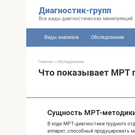
Перейти
Диагностик-групп
к
контенту
Все виды диагностических манипуляций
Виды анализов
Обследование
Главная
»
Обследование
Что показывает МРТ 
Сущность МРТ-методики
В ходе МРТ-диагностики грудного от
аппарат, способный продуцировать ма