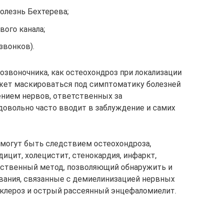
олезнь Бехтерева;
вого канала;
звонков).
озвоночника, как остеохондроз при локализации
жет маскироваться под симптоматику болезней
ением нервов, ответственных за
довольно часто вводит в заблуждение и самих
 могут быть следствием остеохондроза,
ндицит, холецистит, стенокардия, инфаркт,
инственный метод, позволяющий обнаружить и
вания, связанные с демиелинизацией нервных
склероз и острый рассеянный энцефаломиелит.