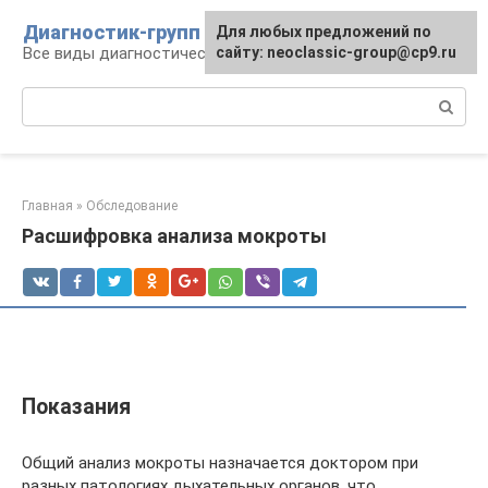
Перейти
Диагностик-групп
Для любых предложений по
к
Все виды диагностических манипуляций
сайту: neoclassic-group@cp9.ru
контенту
Поиск:
Главная
»
Обследование
Расшифровка анализа мокроты
Показания
Общий анализ мокроты назначается доктором при
разных патологиях дыхательных органов, что