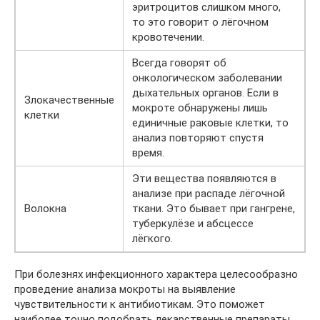
эритроцитов слишком много,
то это говорит о лёгочном
кровотечении.
Всегда говорят об
онкологическом заболевании
дыхательных органов. Если в
Злокачественные
мокроте обнаружены лишь
клетки
единичные раковые клетки, то
анализ повторяют спустя
время.
Эти вещества появляются в
анализе при распаде лёгочной
Волокна
ткани. Это бывает при гангрене,
туберкулёзе и абсцессе
лёгкого.
При болезнях инфекционного характера целесообразно
проведение анализа мокроты на выявление
чувствительности к антибиотикам. Это поможет
наиболее точно подобрать лекарственные препараты.