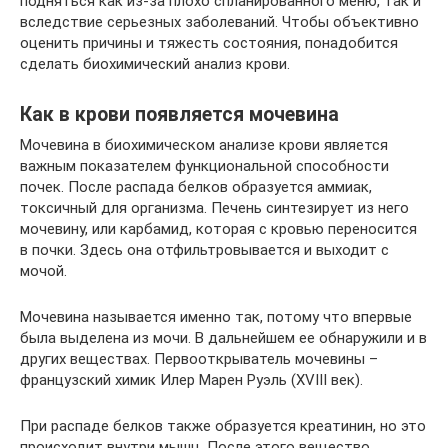
подняться как из-за плохо спланированного меню, так и
вследствие серьезных заболеваний. Чтобы объективно
оценить причины и тяжесть состояния, понадобится
сделать биохимический анализ крови.
Как в крови появляется мочевина
Мочевина в биохимическом анализе крови является
важным показателем функциональной способности
почек. После распада белков образуется аммиак,
токсичный для организма. Печень синтезирует из него
мочевину, или карбамид, которая с кровью переносится
в почки. Здесь она отфильтровывается и выходит с
мочой.
Мочевина называется именно так, потому что впервые
была выделена из мочи. В дальнейшем ее обнаружили и в
других веществах. Первооткрыватель мочевины –
французский химик Илер Марен Руэль (XVIII век).
При распаде белков также образуется креатинин, но это
происходит внутри мышц. После этого вещество