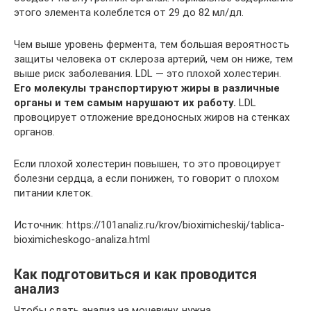
этого элемента колеблется от 29 до 82 мл/дл.
Чем выше уровень фермента, тем большая вероятность
защиты человека от склероза артерий, чем он ниже, тем
выше риск заболевания. LDL — это плохой холестерин.
Его молекулы транспортируют жиры в различные
органы и тем самым нарушают их работу.
LDL
провоцирует отложение вредоносных жиров на стенках
органов.
Если плохой холестерин повышен, то это провоцирует
болезни сердца, а если понижен, то говорит о плохом
питании клеток.
Источник: https://101analiz.ru/krov/bioximicheskij/tablica-
bioximicheskogo-analiza.html
Как подготовиться и как проводится
анализ
Чтобы сдать анализ на мочевину, нужна