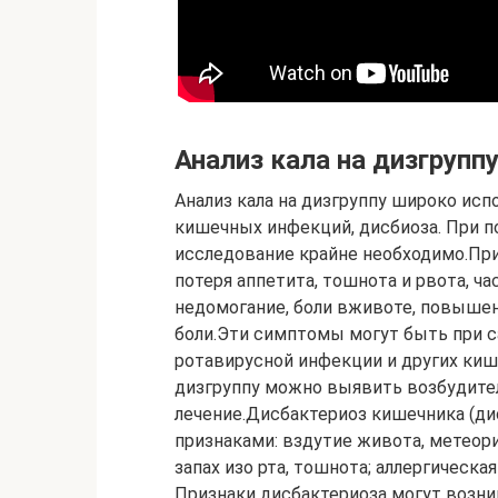
Анализ кала на дизгрупп
Анализ кала на дизгруппу широко исп
кишечных инфекций, дисбиоза. При 
исследование крайне необходимо.При
потеря аппетита, тошнота и рвота, ч
недомогание, боли вживоте, повыше
боли.Эти симптомы могут быть при с
ротавирусной инфекции и других киш
дизгруппу можно выявить возбудите
лечение.Дисбактериоз кишечника (ди
признаками: вздутие живота, метеор
запах изо рта, тошнота; аллергическа
Признаки дисбактериоза могут возни