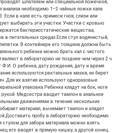
 проводят шпателем или специальной ложечкой,
ля анализа необходимо 1–2 чайные ложки кала.
 Если в кале есть примеси гноя, слизи или
едует выбирать эти участки. Участки с кровью
одержатся бактериостатические вещества,
 в питательных средах.Если стул водянистый,
ипетки. В контейнере его толщина должна быть
маленького ребенка можно брать кал с чистого
тавляют в лабораторию не позднее чем через 2 ч.
Ф.И. О. ребенка, дату рождения, дату и время
вания используются ректальные мазки, их берет
ач. Для их взятия используют одноразовые
рильной упаковке.Ребенка кладут на бок, ноги
 рукой. Медсестра вводит тампон в анальное
тельными движениями в течение нескольких
собирает материал, вынимает тампон и кладет
дой.Доставить пробу в лабораторию необходимо
м стулом для забора материала можно взять
нец его вводят в прямую кишку, а другой конец