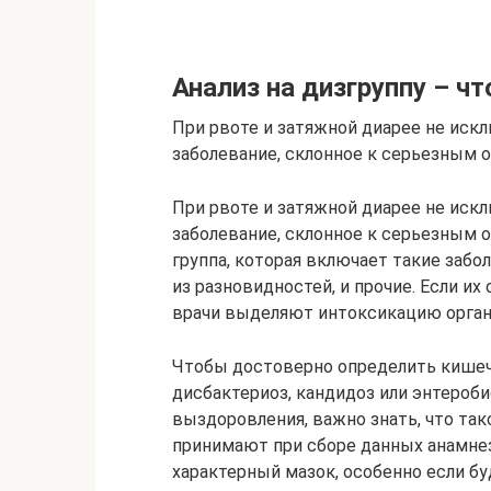
Анализ на дизгруппу – чт
При рвоте и затяжной диарее не иск
заболевание, склонное к серьезным
При рвоте и затяжной диарее не иск
заболевание, склонное к серьезным 
группа, которая включает такие забол
из разновидностей, и прочие. Если и
врачи выделяют интоксикацию органи
Чтобы достоверно определить кише
дисбактериоз, кандидоз или энтероб
выздоровления, важно знать, что тако
принимают при сборе данных анамне
характерный мазок, особенно если б