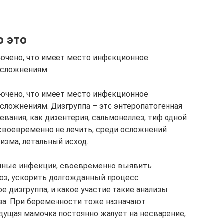
о это
лючено, что имеет место инфекционное
 осложнениям
лючено, что имеет место инфекционное
осложнениям. Дизгруппа – это энтеропатогенная
евания, как дизентерия, сальмонеллез, тиф одной
х своевременно не лечить, среди осложнений
зма, летальный исход.
чные инфекции, своевременно выявить
иоз, ускорить долгожданный процесс
е дизгруппа, и какое участие такие анализы
за. При беременности тоже назначают
удущая мамочка постоянно жалует на несварение,