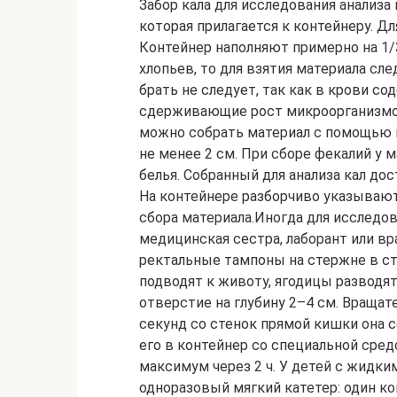
Забор кала для исследования анализа
которая прилагается к контейнеру. Д
Контейнер наполняют примерно на 1/3.
хлопьев, то для взятия материала сл
брать не следует, так как в крови с
сдерживающие рост микроорганизмов
можно собрать материал с помощью п
не менее 2 см. При сборе фекалий у 
белья. Собранный для анализа кал дос
На контейнере разборчиво указывают 
сбора материала.Иногда для исследо
медицинская сестра, лаборант или вр
ректальные тампоны на стержне в сте
подводят к животу, ягодицы разводят
отверстие на глубину 2–4 см. Враща
секунд со стенок прямой кишки она 
его в контейнер со специальной сре
максимум через 2 ч. У детей с жидки
одноразовый мягкий катетер: один ко