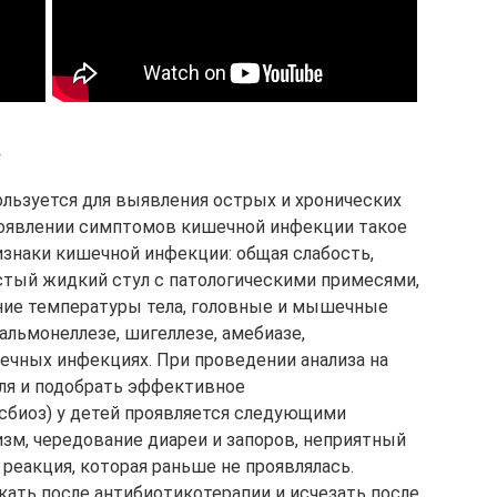
у
ользуется для выявления острых и хронических
появлении симптомов кишечной инфекции такое
знаки кишечной инфекции: общая слабость,
астый жидкий стул с патологическими примесями,
ние температуры тела, головные и мышечные
альмонеллезе, шигеллезе, амебиазе,
ечных инфекциях. При проведении анализа на
ля и подобрать эффективное
сбиоз) у детей проявляется следующими
изм, чередование диареи и запоров, неприятный
я реакция, которая раньше не проявлялась.
кать после антибиотикотерапии и исчезать после