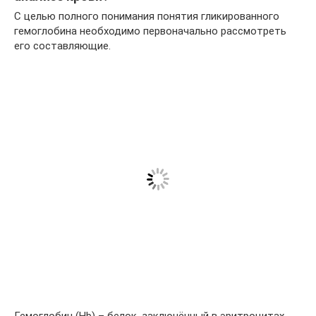
С целью полного понимания понятия гликированного
гемоглобина необходимо первоначально рассмотреть
его составляющие.
Гемоглобин (Hb) – белок, заключённый в эритроцитах,