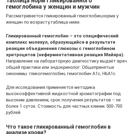
Таблица норм гликированного
гемоглобина у женщин и мужчин
Рассматривается гликированный гемоглобин,норма у
женщин по возрасту,таблица ниже.
Гликированный гемоглобин – это специфический
комплекс молекул, образующийся в результате
реакции объединения глюкозы с гемоглобином
эритроцитов (неферментативная реакция Майяра).
Направление на лабораторную диагностику выдаёт врач
общей практики или эндокринолог. Общепринятые
синонимы: гликогемоглобин, гемоглобин A1c, HbA1c.
Для исследования применяется методика
высокоэффективной жидкостной хроматографии под
высоким давлением, срок получения результатов – не
более 1 суток. Стоимость для частных клиник 500-700
рублей.
Что такое гликированный гемоглобин в
анализе крови?