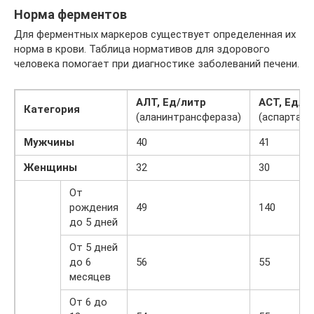
Норма ферментов
Для ферментных маркеров существует определенная их
норма в крови. Таблица нормативов для здорового
человека помогает при диагностике заболеваний печени.
АЛТ, Ед/литр
АСТ, Ед/л
Категория
(аланинтрансфераза)
(аспартат
Мужчины
40
41
Женщины
32
30
От
рождения
49
140
до 5 дней
От 5 дней
до 6
56
55
месяцев
От 6 до