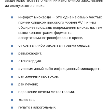
свидетельствовать о наличии какого-либо заболевания
из следующего списка:
инфаркт миокарда — это одна из самых частых
причин слишком высокого уровня АСТ, и чем
обширнее площадь повреждения миокарда, тем
выше концентрация фермента
аспартатаминотрансферазы в крови;
открытая либо закрытая травма сердца;
ревмокардит;
стенокардия;
аутоиммунный либо инфекционный миокардит;
рак желчных протоков;
рак печени;
поражение печени метастазами;
холестаз;
гепатоз алкогольный;