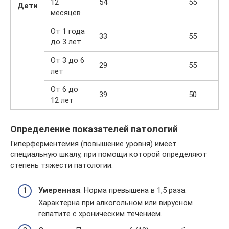
12
54
55
Дети
месяцев
От 1 года
33
55
до 3 лет
От 3 до 6
29
55
лет
От 6 до
39
50
12 лет
Определение показателей патологий
Гиперферментемия (повышение уровня) имеет
специальную шкалу, при помощи которой определяют
степень тяжести патологии:
Умеренная
. Норма превышена в 1,5 раза.
Характерна при алкогольном или вирусном
гепатите с хроническим течением.