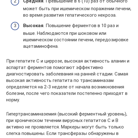
Средняя
. Превышение в 6 (10) раз от обычного
может быть при ишемическом поражении печени,
во время развития гепатического некроза.
Высокая
. Повышение ферментов в 10 раз и
выше. Наблюдаются при шоковом или
ишемическом состоянии печени, передозировке
ацетаминофена.
При гепатите С и циррозе, высокая активность аланин и
аспартат ферментов помогают эффективно
диагностировать заболевания на ранней стадии. Самая
высокая активность гепатита по трансаминазам
определяется на 2-3 неделе от начала возникновения
болезни, после чего показатели постепенно приходят в
норму.
Гипертрансаминаземия (высокий ферментный уровень),
при хроническом течении вирусных гепатитов С и В
активно не проявляется. Маркеры могут быть только
слегка повышены. Если трансферазы обнаружены в