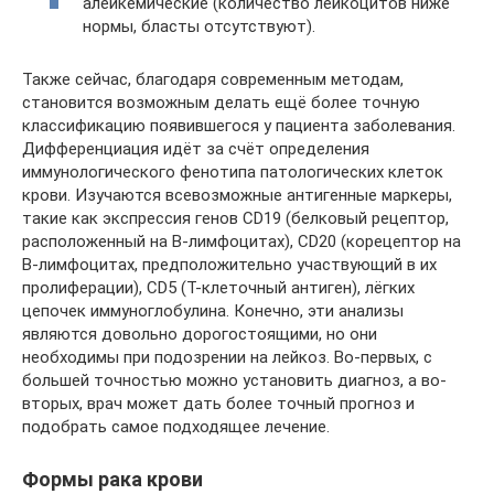
алейкемические (количество лейкоцитов ниже
нормы, бласты отсутствуют).
Также сейчас, благодаря современным методам,
становится возможным делать ещё более точную
классификацию появившегося у пациента заболевания.
Дифференциация идёт за счёт определения
иммунологического фенотипа патологических клеток
крови. Изучаются всевозможные антигенные маркеры,
такие как экспрессия генов СD19 (белковый рецептор,
расположенный на В-лимфоцитах), CD20 (корецептор на
В-лимфоцитах, предположительно участвующий в их
пролиферации), СD5 (Т-клеточный антиген), лёгких
цепочек иммуноглобулина. Конечно, эти анализы
являются довольно дорогостоящими, но они
необходимы при подозрении на лейкоз. Во-первых, с
большей точностью можно установить диагноз, а во-
вторых, врач может дать более точный прогноз и
подобрать самое подходящее лечение.
Формы рака крови