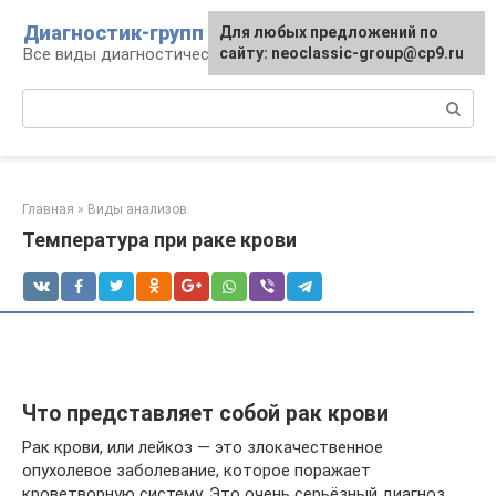
Перейти
Диагностик-групп
Для любых предложений по
к
Все виды диагностических манипуляций
сайту: neoclassic-group@cp9.ru
контенту
Поиск:
Главная
»
Виды анализов
Температура при раке крови
Что представляет собой рак крови
Рак крови, или лейкоз — это злокачественное
опухолевое заболевание, которое поражает
кроветворную систему. Это очень серьёзный диагноз,