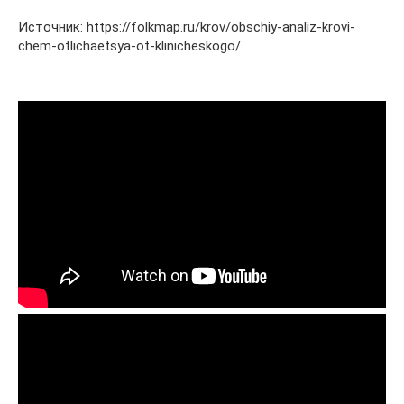
Источник: https://folkmap.ru/krov/obschiy-analiz-krovi-
chem-otlichaetsya-ot-klinicheskogo/