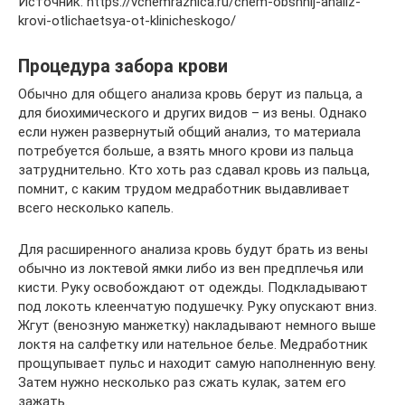
Источник: https://vchemraznica.ru/chem-obshhij-analiz-
krovi-otlichaetsya-ot-klinicheskogo/
Процедура забора крови
Обычно для общего анализа кровь берут из пальца, а
для биохимического и других видов – из вены. Однако
если нужен развернутый общий анализ, то материала
потребуется больше, а взять много крови из пальца
затруднительно. Кто хоть раз сдавал кровь из пальца,
помнит, с каким трудом медработник выдавливает
всего несколько капель.
Для расширенного анализа кровь будут брать из вены
обычно из локтевой ямки либо из вен предплечья или
кисти. Руку освобождают от одежды. Подкладывают
под локоть клеенчатую подушечку. Руку опускают вниз.
Жгут (венозную манжетку) накладывают немного выше
локтя на салфетку или нательное белье. Медработник
прощупывает пульс и находит самую наполненную вену.
Затем нужно несколько раз сжать кулак, затем его
зажать.