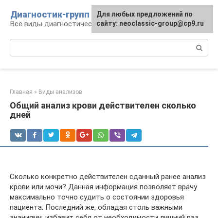
Перейти
Диагностик-групп
Для любых предложений по
к
Все виды диагностических манипуляций
сайту: neoclassic-group@cp9.ru
контенту
Поиск:
Главная
»
Виды анализов
Общий анализ крови действителен сколько
дней
Сколько конкретно действителен сданный ранее анализ
крови или мочи? Данная информация позволяет врачу
максимально точно судить о состоянии здоровья
пациента. Последний же, обладая столь важными
знаниями, избавит себя от необходимости лишний раз