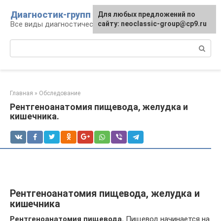
Перейти
Диагностик-групп
Для любых предложений по
к
Все виды диагностических манипуляций
сайту: neoclassic-group@cp9.ru
контенту
Поиск:
Главная
»
Обследование
Рентгеноанатомия пищевода, желудка и
кишечника.
Рентгеноанатомия пищевода, желудка и
кишечника
Рентгеноанатомия пищевода.
Пищевод начинается на