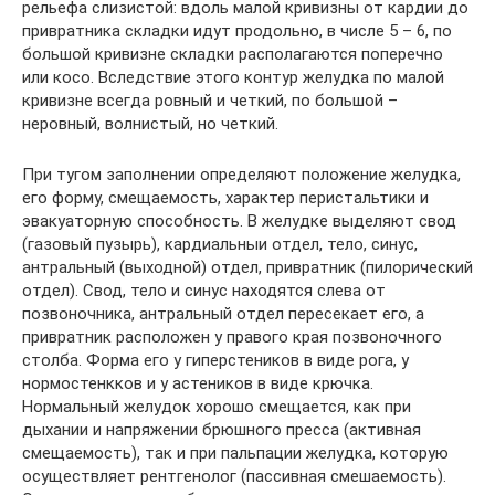
рельефа слизистой: вдоль малой кривизны от кардии до
привратника складки идут продольно, в числе 5 – 6, по
большой кривизне складки располагаются поперечно
или косо. Вследствие этого контур желудка по малой
кривизне всегда ровный и четкий, по большой –
неровный, волнистый, но четкий.
При тугом заполнении определяют положение желудка,
его форму, смещаемость, характер перистальтики и
эвакуаторную способность. В желудке выделяют свод
(газовый пузырь), кардиальныи отдел, тело, синус,
антральный (выходной) отдел, привратник (пилорический
отдел). Свод, тело и синус находятся слева от
позвоночника, антральный отдел пересекает его, а
привратник расположен у правого края позвоночного
столба. Форма его у гиперстеников в виде рога, у
нормостенкков и у астеников в виде крючка.
Нормальный желудок хорошо смещается, как при
дыхании и напряжении брюшного пресса (активная
смещаемость), так и при пальпации желудка, которую
осуществляет рентгенолог (пассивная смешаемость).