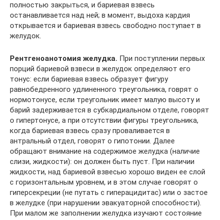
полностью закрыться, и бариевая взвесь
останавливается над ней; в момент, выдоха кардия
открывается и бариевая взвесь свободно поступает в
желудок.
Рентгеноанотомия желудка.
При поступлении первых
порций бариевой взвеси в желудок определяют его
тонус: если бариевая взвесь образует фигуру
равнобедренного удлиненного треугольника, говрят о
нормотонусе, если треугольник имеет малую высоту и
барий задерживается в субкардиальном отделе, говорят
о гипертонусе, а при отсутствии фигуры треугольника,
когда бариевая взвесь сразу проваливается в
антральный отдел, говорят о гипотонии. Далее
обращают внимание на содержимое желудка (наличие
слизи, жидкости): он должен быть пуст. При наличии
жидкости, над бариевой взвесью хорошо виден ее слой
с горизонтальным уровнем, и в этом случае говорят о
гиперсекреции (не путать с гиперацидитас) или о застое
в желудке (при нарушении эвакуаторной способности).
При малом же заполнении желудка изучают состояние