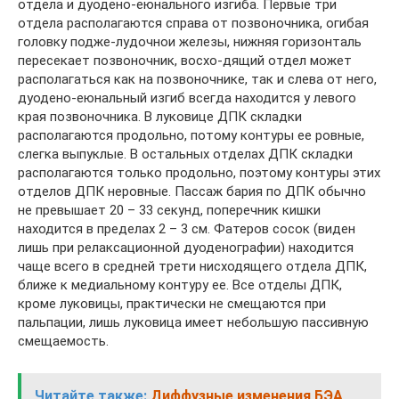
отдела и дуодено-еюнального изгиба. Первые три
отдела располагаются справа от позвоночника, огибая
головку подже-лудочнои железы, нижняя горизонталь
пересекает позвоночник, восхо-дящий отдел может
располагаться как на позвоночнике, так и слева от него,
дуодено-еюнальный изгиб всегда находится у левого
края позвоночника. В луковице ДПК складки
располагаются продольно, потому контуры ее ровные,
слегка выпуклые. В остальных отделах ДПК складки
располагаются только продольно, поэтому контуры этих
отделов ДПК неровные. Пассаж бария по ДПК обычно
не превышает 20 – 33 секунд, поперечник кишки
находится в пределах 2 – 3 см. Фатеров сосок (виден
лишь при релаксационной дуоденографии) находится
чаще всего в средней трети нисходящего отдела ДПК,
ближе к медиальному контуру ее. Все отделы ДПК,
кроме луковицы, практически не смещаются при
пальпации, лишь луковица имеет небольшую пассивную
смещаемость.
Читайте также:
Диффузные изменения БЭА