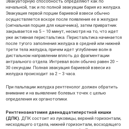
Эвакуаторную способность определяют как по
начальной, так и по полной эвакуации бария из желудка.
Эвакуация первой порции бариевой взвеси обычно
осуществляется вскоре после появления ее в желудке
(сигнальная порция для кишечника), затем привратник
закрывается на 5 – 10 минут, несмотря на то, что идет
уже активная перистальтика. Перистальтика начинается
после тугого заполнения желудка в средней или нижней
трети тела желудка, причем идет углубление волн в
дистальном направлении вплоть до фрагментации
антрального отдела. Интревал волн обычно равен 20 –
30 секундам. Полная эвакуация бариевой взвеси из
желудка происходит за 2 – 3 часа.
При пальпации желудка рентгенолог должен обратить
внимание и на выявление болевых точек с целью
определения их органотопики.
Рентгеноанатомия двенадцатиперстной кишки
(ДПК).
ДПК состоит из луковицы, верхней горизонтали,
нисходящего отдела, нижней горизонтали, восходящего