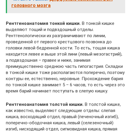
головного мозга
Рентгеноанатомия тонкой кишки.
В тонкой кишке
выделяют тощий и подвздошный отделы.
Рентгенологически их разграничивают по линии,
проведенной от первого крестцового позвонка до
головки левой бедренной кости. То есть, тощая кишка
находится левее и выше этой лини (левый мезогастрий),
а подвздошная – правее и ниже, занимая
преимущественно среднюю часть гипогастрия. Складки
в тонкой кишке тоже располагаются поперечно, поэтому
контуры ее, естественно, неровные. Прохождение бария
по тонкой кишке занимает 5 – 6 часов, то есть через это
время барий начинает поступать в слепую кишку.
Рентгеноанатомия толстой кишки.
В толстой кишке,
как известно, выделяют следующие отделы: слепая
кишка, восходящий отдел, правый (печеночный изгиб),
поперечно-ободочная кишка, левый (селезеночный)
изгиб, нисходящий отдел, сигмовидная кишка, прямая