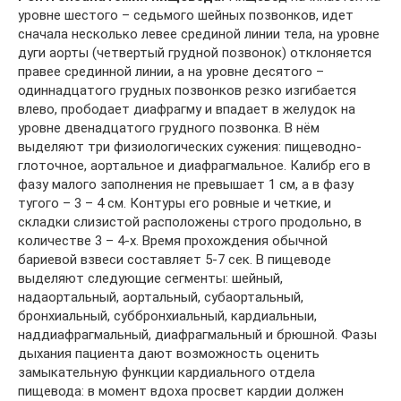
уровне шестого – седьмого шейных позвонков, идет
сначала несколько левее срединой линии тела, на уровне
дуги аорты (четвертый грудной позвонок) отклоняется
правее срединной линии, а на уровне десятого –
одиннадцатого грудных позвонков резко изгибается
влево, прободает диафрагму и впадает в желудок на
уровне двенадцатого грудного позвонка. В нём
выделяют три физиологических сужения: пищеводно-
глоточное, аортальное и диафрагмальное. Калибр его в
фазу малого заполнения не превышает 1 см, а в фазу
тугого – 3 – 4 см. Контуры его ровные и четкие, и
складки слизистой расположены строго продольно, в
количестве 3 – 4-х. Время прохождения обычной
бариевой взвеси составляет 5-7 сек. В пищеводе
выделяют следующие сегменты: шейный,
надаортальный, аортальный, субаортальный,
бронхиальный, суббронхиальный, кардиальныи,
наддиафрагмальный, диафрагмальный и брюшной. Фазы
дыхания пациента дают возможность оценить
замыкательную функции кардиального отдела
пищевода: в момент вдоха просвет кардии должен