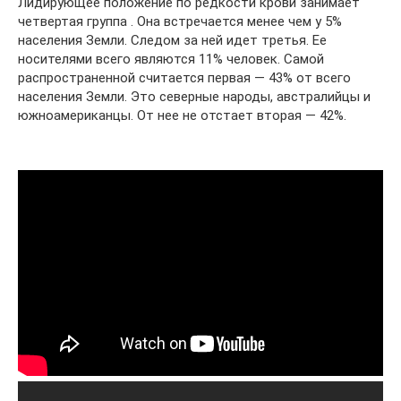
Лидирующее положение по редкости крови занимает
четвертая группа . Она встречается менее чем у 5%
населения Земли. Следом за ней идет третья. Ее
носителями всего являются 11% человек. Самой
распространенной считается первая — 43% от всего
населения Земли. Это северные народы, австралийцы и
южноамериканцы. От нее не отстает вторая — 42%.