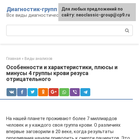
Перейти
Диагностик-групп
Для любых предложений по
к
Все виды диагностических манипуляций
сайту: neoclassic-group@cp9.ru
контенту
Поиск:
Главная
»
Виды анализов
Особенности и характеристики, плюсы и
минусы 4 группы крови резуса
отрицательного
На нашей планете проживают более 7 миллиардов
человек и у каждого своя группа крови. О различиях
впервые заговорили в 20 веке, когда результаты
переливания начали приводить к смерти пациентов. Это