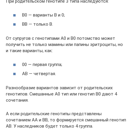
При родительском генотипе 3 типа наследуются:
B0 — варианты B и 0;
BB — только B.
От супругов с генотипами A0 и B0 потомство может
получить не только мамины или папины эритроциты, но
и такие варианты, как:
00 — первая группа;
AB — четвертая.
Разнообразие вариантов зависит от родительских
генотипов. Смешанные A0 тип или генотип B0 дают 4
сочетания.
А если родительские генотипы представлены
сочетанием AA и BB, то формируется смешанный генотип
AB. У наследников будет только 4 группа.