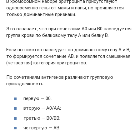
В хромосомном наборе эритроцита присутствуют
одновременно гены от мамы и папы, но проявляются
только доминантные признаки.
Это означает, что при сочетании A0 или B0 наследуется
группа крови по белковому телу A или белку B.
Если потомство наследует по доминантному гену A и B,
то формируется сочетание AB, и появляется смешанная
(четвертая) категория эритроцитов.
По сочетаниям антигенов различают групповую
принадлежность:
первую — 00;
вторую — A0/AA;
третью — B0/BB;
четвертую — AB.