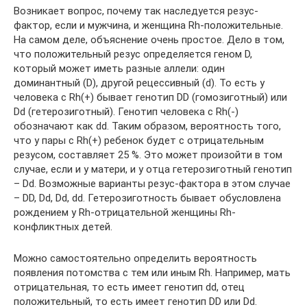
Возникает вопрос, почему так наследуется резус-
фактор, если и мужчина, и женщина Rh-положительные.
На самом деле, объяснение очень простое. Дело в том,
что положительный резус определяется геном D,
который может иметь разные аллели: один
доминантный (D), другой рецессивный (d). То есть у
человека с Rh(+) бывает генотип DD (гомозиготный) или
Dd (гетерозиготный). Генотип человека с Rh(-)
обозначают как dd. Таким образом, вероятность того,
что у пары с Rh(+) ребенок будет с отрицательным
резусом, составляет 25 %. Это может произойти в том
случае, если и у матери, и у отца гетерозиготный генотип
– Dd. Возможные варианты резус-фактора в этом случае
– DD, Dd, Dd, dd. Гетерозиготность бывает обусловлена
рождением у Rh-отрицательной женщины Rh-
конфликтных детей.
Можно самостоятельно определить вероятность
появления потомства с тем или иным Rh. Например, мать
отрицательная, то есть имеет генотип dd, отец
положительный, то есть имеет генотип DD или Dd.