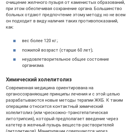
очищение желчного пузыря от каменистых образований,
при этом обеспечивая сохранение органа. Большинство
больных отдают предпочтение этому методу, но не всем
он подходит в виду наличия таких противопоказаний,
как:
вес более 120 кг.;
пожилой возраст (старше 60 лет);
неудовлетворительное общее состояние
организма.
Химический холелитолиз
Современная медицина ориентирована на
органосохраняющие принципы лечения и с этой целью
разрабатываются новые методы терапии ЖКБ. К таким
операциям относится контактный химический
холелитолиз (или чрескожно-трансгепатическая
литотрипсия), который предполагает введение через
катетер в желчный пузырь веществ-растворителей
(литолитиков). Манипуляции совершаются через