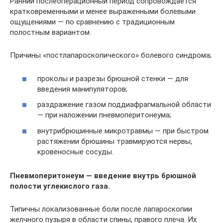
Ранний послеоперационный период сопровождается
кратковременными и менее выраженными болевыми
ощущениями — по сравнению с традиционным
полостным вариантом.
Причины «постлапароскопического» болевого синдрома;
проколы и разрезы брюшной стенки — для
введения манипуляторов;
раздражение газом поддиафрагмальной области
— при наложении пневмоперитонеума;
внутрибрюшинные микротравмы — при быстром
растяжении брюшины травмируются нервы,
кровеносные сосуды.
Пневмоперитонеум — введение внутрь брюшной
полости углекислого газа.
Типичны локализованные боли после лапароскопии
желчного пузыря в области спины, правого плеча. Их