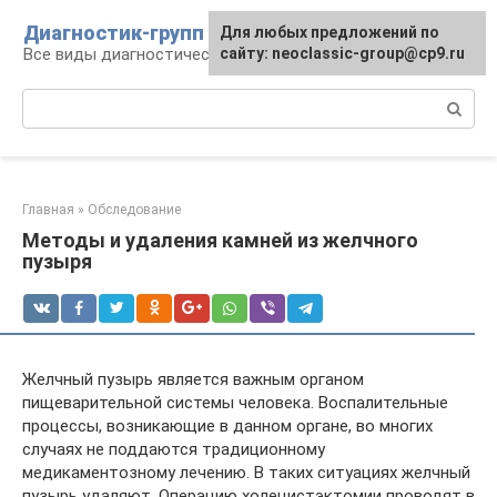
Перейти
Диагностик-групп
Для любых предложений по
к
Все виды диагностических манипуляций
сайту: neoclassic-group@cp9.ru
контенту
Поиск:
Главная
»
Обследование
Методы и удаления камней из желчного
пузыря
Желчный пузырь является важным органом
пищеварительной системы человека. Воспалительные
процессы, возникающие в данном органе, во многих
случаях не поддаются традиционному
медикаментозному лечению. В таких ситуациях желчный
пузырь удаляют. Операцию холецистэктомии проводят в