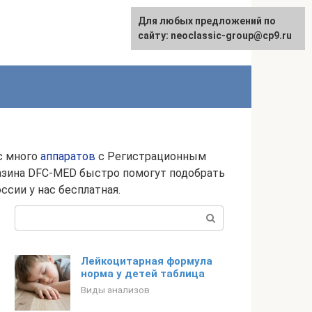
Для любых предложений по
сайту: neoclassic-group@cp9.ru
с много
аппаратов
с Регистрационным
азина DFC-MED быстро помогут подобрать
сии у нас бесплатная.
Поиск:
Лейкоцитарная формула
норма у детей таблица
Виды анализов