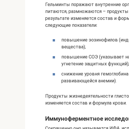
Гельминты поражают внутренние орг
питаются, размножаются – продукты 
результате изменяется состав и фор
следующие показатели:
повышение эозинофилов (инди
вещества);
повышение СОЭ (указывает на
угнетение защитных функций)
снижение уровня гемоглобина
развивающейся анемии).
Продукты жизнедеятельности глистов
изменяется состав и формула крови.
Иммуноферментное исследо
Сокращенно оно называется ИФА, испо