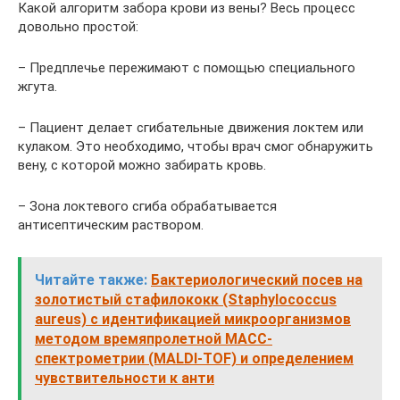
Какой алгоритм забора крови из вены? Весь процесс
довольно простой:
– Предплечье пережимают с помощью специального
жгута.
– Пациент делает сгибательные движения локтем или
кулаком. Это необходимо, чтобы врач смог обнаружить
вену, с которой можно забирать кровь.
– Зона локтевого сгиба обрабатывается
антисептическим раствором.
Читайте также:
Бактериологический посев на
золотистый стафилококк (Staphylococcus
aureus) с идентификацией микроорганизмов
методом времяпролетной МАСС-
спектрометрии (MALDI-TOF) и определением
чувствительности к анти