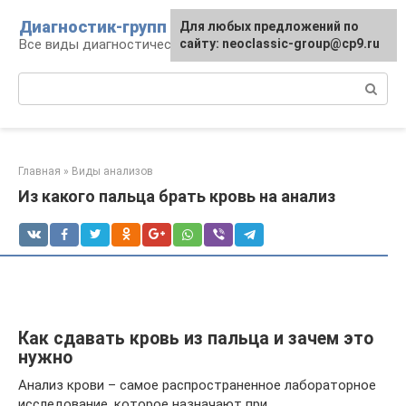
Перейти
Диагностик-групп
Для любых предложений по
к
Все виды диагностических манипуляций
сайту: neoclassic-group@cp9.ru
контенту
Поиск:
Главная
»
Виды анализов
Из какого пальца брать кровь на анализ
Как сдавать кровь из пальца и зачем это
нужно
Анализ крови – самое распространенное лабораторное
исследование, которое назначают при