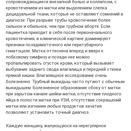
сопровождающиеся внезапной болью и коллапсом, с
кровотечением из матки или выделением слепка
децидуальной ткани, которые не оставляют сомнений в
диагнозе. При разрыве трубы кровотечение более
сильное и обильное, чем при трубном аборте. Если
пациентка приходит в себя после первоначального
кровотечения, в клинической картине доминируют
признаки позадиматочного или перитубарного
гематоцеле. Матка оттеснена вперед и вверх к
лобковому симфизу и позади нее можно
пропальпировать сгусток крови, который вызывает
выбухание заднего свода влагалища и передней стенки
прямой кишки. Влагалищное исследование очень
болезненно. Трубный выкидыш часто путают с обычным
выкидышем. Болезненное образование сбоку от матки
при зарытом канале шейки матки, отсутствие плодного
яйца в полости матки при УЗИ, отсутствие сокращений
матки или изгнания любых продуктов зачатия
позволяют установить точный диагноз.
Каждую женщину, жалующуюся на нерегулярное