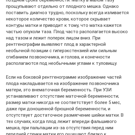
позднем сроке беременности. Матку в малом тазу
прощупывают отдельно от плодного мешка. Однако
поставить диагноз трудно, поскольку всегда изливается
некоторое количество крови, которое скрывает
контуры матки и приводит к тому, что матка кажется
частью опухоли таза. Плод часто располагается высоко
над тазом и лежит поперек лицом вниз. При
рентгенографии выявляют плод в характерной
необычной позиции с гиперэкстензией или сильным
сгибанием позвоночника, и голова, и конечности
располагаются под необычными углами к туловищу.
Если на боковой рентгенограмме изображение частей
плода накладывается на изображение позвоночника
матери, это внематочная беременность. При УЗИ
устанавливают отсутствие маточной беременности;
размер матки никогда не соответствует более 5 мес,
даже при доношенной брюшной беременности, и
отсутствует достаточное размягчение шейки матки. В
тех случаях, когда плод лежит впереди фальшивого
мешка, при пальпации из-за отсутствия перед ним
передней стенки матки его ощущают близко к