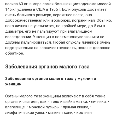
весила 63 кг, в мире самая большая цистоденома массой
145 кг удалена в США в 1905 г. Если опухоль достигает
очень большого размера, вероятнее всего, она
доброкачественная или, возможно, пограничная. Обычно,
пока яичник не увеличится, по крайней мере, до 5 см в
диаметре, его не пальпируют при влагалищном
исследовании. У женщин в постменопаузе яичники не
должны пальпироваться. Любая опухоль яичников очень
подозрительна на злокачественность, пока не доказано
обратное.
Заболевания органов малого таза
Заболевания органов малого таза у мужчин и
женщин
Органы малого таза женщины включают в себя такие
органы и системы, как: • тело и шейка матки, • яичники, •
влагалище, • мочевой пузырь, • прямая кишка, •
лимфатические узлы, • мягкие ткани, • костные