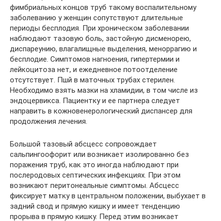
фимбриальных концов труб такому воспалительному
заболеванию у женщин сопутствуют длительные
периоды бесплодия. При хроническом заболевании
наблюдают тазовую боль, застойную дисменорею,
диспареунию, влагалищные выделения, меноррагию и
бесплодие. Симптомов нагноения, гипертермии и
лейкоцитоза нет, и ежедневное потоотделение
отсутствует. Пшй в маточных трубах стерилен.
Необходимо взять мазки на хламидии, в том числе из
эндоцервикса. Пациентку и ее партнера следует
направить в кожновенерологический диспансер для
продолжения лечения.
Большой тазовый абсцесс сопровождает
сальпингоофорит или возникает изолированно без
поражения труб, как это иногда наблюдают при
послеродовых септических инфекциях. При этом
возникают перитонеальные симптомы. Абсцесс
фиксирует матку в центральном положении, выбухает в
задний свод и прямую кишку и имеет тенденцию
прорыва в прямую кишку. Перед этим возникает