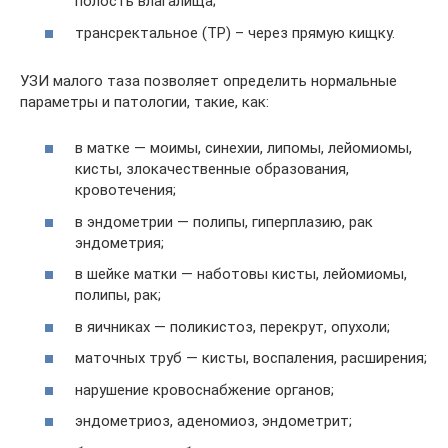
полость влагалища;
трансректальное (ТР) – через прямую кищку.
УЗИ малого таза позволяет определить нормальные
параметры и патологии, такие, как:
в матке — моимы, синехии, липомы, лейомиомы,
кисты, злокачественные образования,
кровотечения;
в эндометрии — полипы, гиперплазию, рак
эндометрия;
в шейке матки — наботовы кисты, лейомиомы,
полипы, рак;
в яичниках — поликистоз, перекрут, опухоли;
маточных труб — кисты, воспаления, расширения;
нарушение кровоснабжение органов;
эндометриоз, аденомиоз, эндометрит;