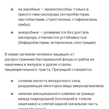
на аэробные — жизнеспособны только в
присутствии кислорода (энтеробактерии,
лактобактерии, стрептококки, стафилококки,
грибы);
анаэробные — развиваются без доступа
кислорода, отличаются устойчивостью
(бифидобактерии, энтерококки, клостридии).
В норме организм человека защищен от
распространения бактериальной флоры и грибов из
кишечника в желудок и другие отделы
пищеварительного тракта. Преградой становятся:
соляная кислота желудочного сока,
разрушающая некоторых виды микроорганизмов;
наличие илеоцекального клапана на границе
между подвздошной (последней в тонком
кишечнике) и слепой кишкой (начальная часть
толстой кишки);