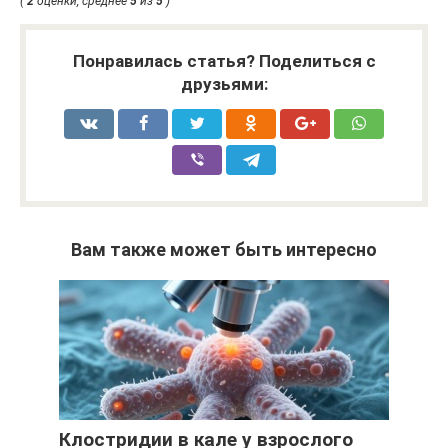
(
2
оценки, среднее
5
из
5
)
Понравилась статья? Поделиться с
друзьями:
Вам также может быть интересно
Клостридии в кале у взрослого