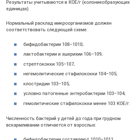
Результаты учитываются в КОЕ/г (колониеобразующих
единицах).
Нормальный расклад микроорганизмов должен
соответствовать следующей схеме:
бифидобактерии 108–1010;
лактобактерии и эшерихии 106–109;
стрептококки 105–107;
негемолитические стафилококки 104–105;
клостридии 103–105;
условно патогенные энтеробактерии 103–104;
гемолитические стафилококки менее 103 КОЕ/г.
Численность бактерий у детей до года при грудном
вскармливании отличается от взрослых:
бифидобактерии составляют 1010–1011;