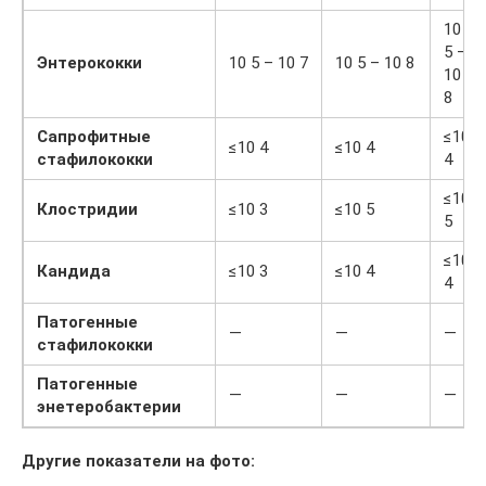
10
5 –
Энтерококки
10 5 – 10 7
10 5 – 10 8
10
8
Сапрофитные
≤10
≤10 4
≤10 4
стафилококки
4
≤10
Клостридии
≤10 3
≤10 5
5
≤10
Кандида
≤10 3
≤10 4
4
Патогенные
—
—
—
стафилококки
Патогенные
—
—
—
энетеробактерии
Другие показатели на фото: