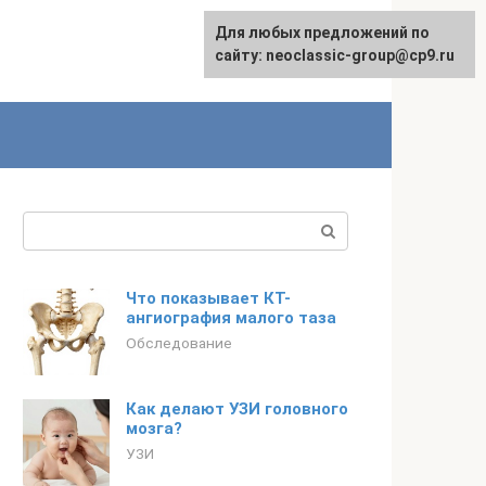
Для любых предложений по
сайту: neoclassic-group@cp9.ru
Поиск:
Что показывает КТ-
ангиография малого таза
Обследование
Как делают УЗИ головного
мозга?
УЗИ