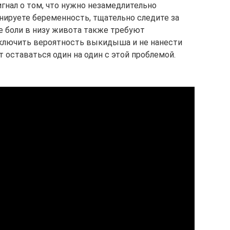
игнал о том, что нужно незамедлительно
анируете беременность, тщательно следите за
 боли в низу живота также требуют
сключить вероятность выкидыша и не нанести
 оставаться один на один с этой проблемой.