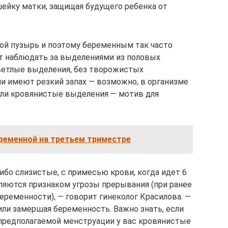
шейку матки, защищая будущего ребенка от
ой пузырь и поэтому беременным так часто
т наблюдать за выделениями из половых
ветлые выделения, без творожистых
ли имеют резкий запах — возможно, в организме
или кровянистые выделения — мотив для
ременной на третьем триместре
ибо слизистые, с примесью крови, когда идет 6
ляются признаком угрозы прерывания (при ранее
еменности), — говорит гинеколог Красилова. —
ли замершая беременность. Важно знать, если
 предполагаемой менструации у вас кровянистые